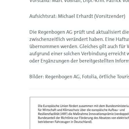
Vorstand: Marc Voßhall, Dipl.-Kfm. Patrick Vo
Aufsichtsrat: Michael Erhardt (Vorsitzender)
Die Regenbogen AG prüft und aktualisiert die
zwischenzeitlich verändert haben. Eine Haftun
übernommen werden. Gleiches gilt auch für We
aufgrund einer solchen Verbindung erreicht w
oder Ergänzungen der bereitgestellten Info
Bilder: Regenbogen AG, Fotolia, örtliche Tour