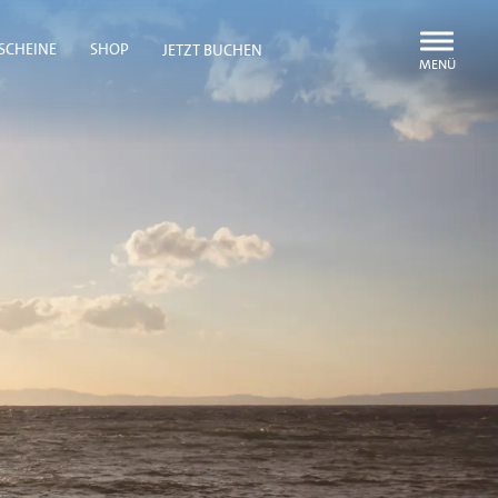
Navigatio
SCHEINE
SHOP
JETZT BUCHEN
öffnen
oder
schließen