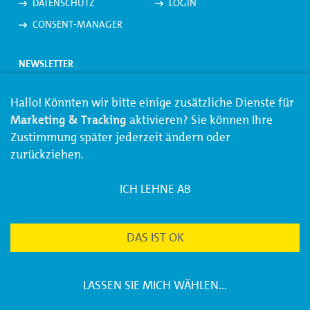
DATENSCHUTZ
LOGIN
CONSENT-MANAGER
NEWSLETTER
Jetzt den
Regenbogen-Newsletter
abonnieren und keine
Hallo! Könnten wir bitte einige zusätzliche Dienste für
Angebote und Neuigkeiten mehr verpassen.
Marketing & Tracking
aktivieren? Sie können Ihre
Zustimmung später jederzeit ändern oder
zurückziehen.
JETZT ANMELDEN
ICH LEHNE AB
REGENBOGEN ANRUFEN/SCHREIBEN
DAS IST OK
0431 237 237 0
urlaub (at) regenbogen.ag
LASSEN SIE MICH WÄHLEN
...