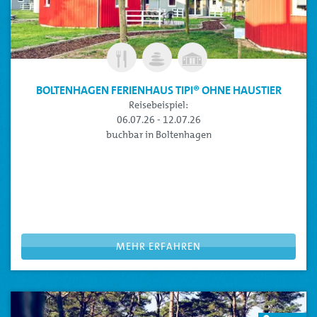
BOLTENHAGEN FERIENHAUS TIPI® OHNE HAUSTIER
Reisebeispiel:
06.07.26 - 12.07.26
buchbar in Boltenhagen
FERIENHAUS TIPI
: Für Urlaub mit dem Extra an Komfort
Ferienhaus für Familien ohne Haustier
Erholung für die ganze Familie im Ferienhaus Tipi® für bis
zu 4 Personen
Beispielreisezeitraum, Sie können Ihre Reisedaten flexibel
anpassen
MEHR ERFAHREN