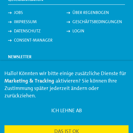
JOBS
ÜBER REGENBOGEN
IMPRESSUM
GESCHÄFTSBEDINGUNGEN
DATENSCHUTZ
LOGIN
CONSENT-MANAGER
NEWSLETTER
Jetzt den
Regenbogen-Newsletter
abonnieren und keine
Hallo! Könnten wir bitte einige zusätzliche Dienste für
Angebote und Neuigkeiten mehr verpassen.
Marketing & Tracking
aktivieren? Sie können Ihre
Zustimmung später jederzeit ändern oder
zurückziehen.
JETZT ANMELDEN
ICH LEHNE AB
REGENBOGEN ANRUFEN/SCHREIBEN
DAS IST OK