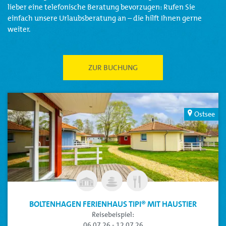
lieber eine telefonische Beratung bevorzugen: Rufen Sie
einfach unsere Urlaubsberatung an – die hilft Ihnen gerne
weiter.
ZUR BUCHUNG
Ostsee
BOLTENHAGEN FERIENHAUS TIPI® MIT HAUSTIER
Reisebeispiel:
06.07.26 - 12.07.26