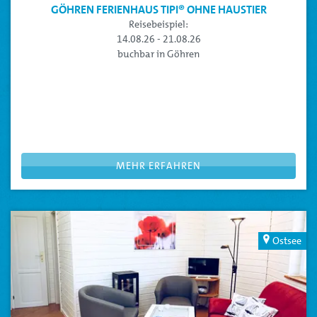
GÖHREN FERIENHAUS TIPI® OHNE HAUSTIER
Reisebeispiel:
14.08.26 - 21.08.26
buchbar in Göhren
FERIENHAUS TIPI
: Für Urlaub mit dem Extra an Komfort
Diese Kategorie ist für Gäste ohne Haustier
Platz für die ganze Familie im Ferienhaus Tipi® für bis zu 4
Personen
Beispielreisezeitraum, Sie können Ihre Reisedaten flexibel
anpassen
MEHR ERFAHREN
Ostsee