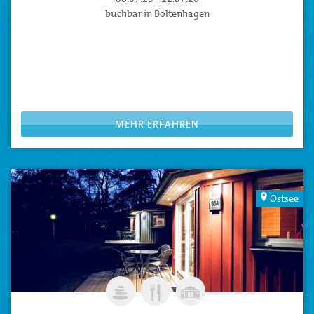
buchbar in Boltenhagen
FERIENHAUS TIPI
: Für Urlaub mit dem Extra an Komfort
Ferienhaus für Familien mit Haustier
Erholung für die ganze Familie im Ferienhaus Tipi® für bis
zu 4 Personen
Beispielreisezeitraum, Sie können Ihre Reisedaten flexibel
anpassen
MEHR ERFAHREN
Ostsee