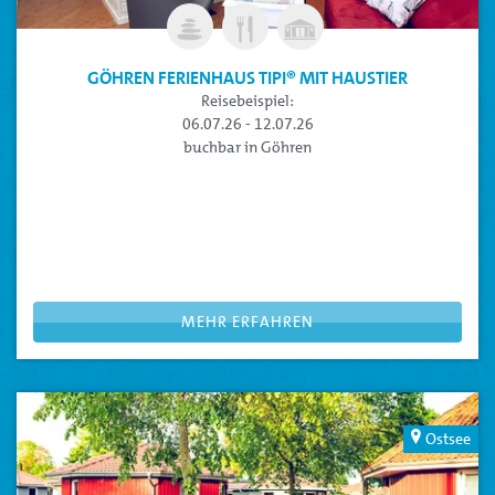
GÖHREN FERIENHAUS TIPI® MIT HAUSTIER
Reisebeispiel:
06.07.26 - 12.07.26
buchbar in Göhren
FERIENHAUS TIPI
: Für Urlaub mit dem Extra an Komfort
Diese Kategorie ist für Gäste mit Haustier
Platz für die ganze Familie im Ferienhaus Tipi® für bis zu 4
Personen
Beispielreisezeitraum, Sie können Ihre Reisedaten flexibel
anpassen
MEHR ERFAHREN
Ostsee