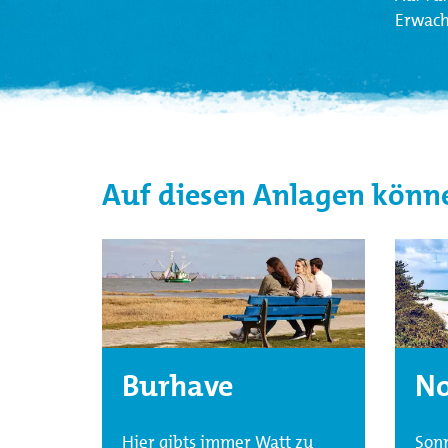
Erwach
Auf diesen Anlagen könn
Burhave
No
Hier gibts immer Watt zu
Sonn