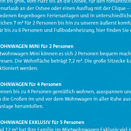
ein bis groß, vom Harz bis an die Ostsee, für den romantis
enurlaub an der Ostsee oder einen Ausflug mit der Clique 
iedenen Regenbogen-Ferienanlagen und in unterschiedliche
ichen 7 m² für 2 Personen bis hin zu unseren äußerst kom
für bis zu 6 Personen und Fußbodenheizung, hier finden Si
OHNWAGEN MINI für 2 Personen
twohnwagen Mini können es sich 2 Personen bequem machen
reuen. Die Wohnfläche beträgt 7,2 m². Die große Sitzecke k
tioniert werden.
OHNWAGEN für 4 Personen
önnen bis zu 4 Personen gemütlich wohnen, ausspannen und
 die Großen im und vor dem Wohnwagen in aller Ruhe aus
anlage herumtollen.
OHNWAGEN EXKLUSIV für 5 Personen
nd 12 m² hat Ihre Familie im Mietwohnwagen Exklusiv viel i