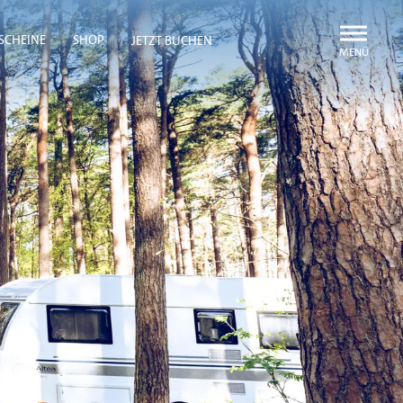
Navigatio
SCHEINE
SHOP
JETZT BUCHEN
öffnen
oder
schließen