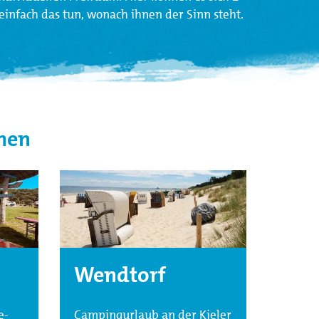
nfach das tun, wonach ihnen der Sinn steht.
hen
Wendtorf
e-
Campingurlaub an der Kieler