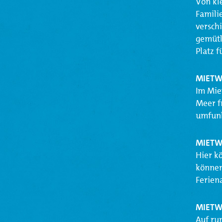
Von kl
Famili
versch
gemütl
Platz 
MIETW
Im Mie
Meer f
umfunk
MIETW
Hier k
können
Ferien
MIETW
Auf ru