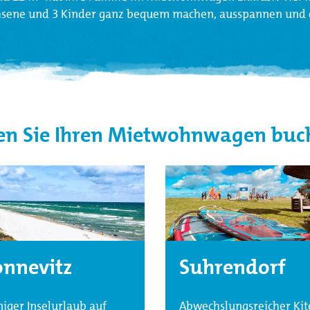
sene und 3 Kinder ganz bequem machen, ausspannen und ei
en Sie Ihren Mietwohnwagen buc
nnevitz
Suhrendorf
iger Inselurlaub auf
Abwechslungsreicher Kit